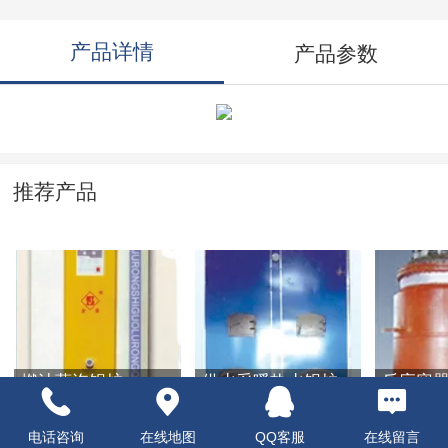
产品详情
产品参数
推荐产品
燃油蒸汽锅炉
供水采暖热水锅炉
反应容
电话咨询
在线地图
QQ客服
在线留言