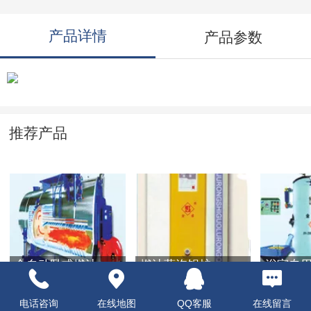
产品详情
产品参数
推荐产品
全自动卧式燃油
燃油蒸汽锅炉
浴室专
（汽）锅炉
电话咨询
在线地图
QQ客服
在线留言